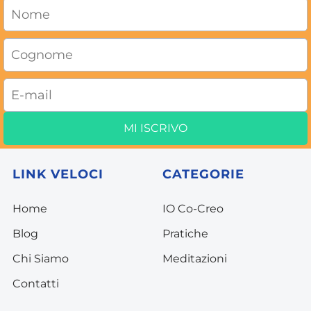
MI ISCRIVO
LINK VELOCI
CATEGORIE
Home
I
O Co-Creo
Blog
P
ratiche
C
hi Siamo
Meditazion
i
Conta
tti