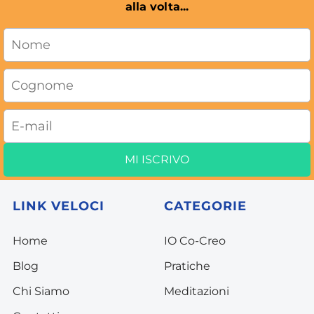
alla volta...
MI ISCRIVO
LINK VELOCI
CATEGORIE
Home
I
O Co-Creo
Blog
P
ratiche
C
hi Siamo
Meditazion
i