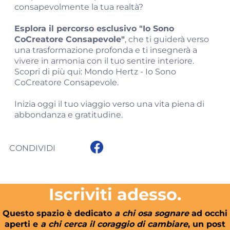
consapevolmente la tua realtà?
Esplora il percorso esclusivo "Io Sono
CoCreatore Consapevole"
, che ti guiderà verso
una trasformazione profonda e ti insegnerà a
vivere in armonia con il tuo sentire interiore.
Scopri di più qui:
Mondo Hertz - Io Sono
CoCreatore Consapevole
.
Inizia oggi il tuo viaggio verso una vita piena di
abbondanza e gratitudine.
CONDIVIDI
Iscriviti adesso.
Questo spazio è dedicato
a chi osa sognare
ad occhi
aperti e
a chi cerca il coraggio di cambiare
, un post