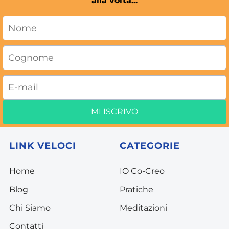
alla volta...
MI ISCRIVO
LINK VELOCI
CATEGORIE
Home
I
O Co-Creo
Blog
P
ratiche
C
hi Siamo
Meditazion
i
Conta
tti