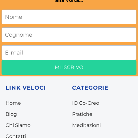
alla volta...
MI ISCRIVO
LINK VELOCI
CATEGORIE
Home
I
O Co-Creo
Blog
P
ratiche
C
hi Siamo
Meditazion
i
Conta
tti